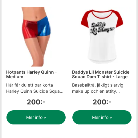
Hotpants Harley Quinn -
Daddys Lil Monster Suicide
Medium
Squad Dam T-shirt - Large
Här får du ett par korta
Baseballträ, jäkligt slarvig
Harley Quinn Suicide Squa...
make up och en attity...
200:-
200:-
Mer info »
Mer info »