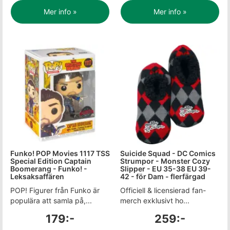
Mer info »
Mer info »
Funko! POP Movies 1117 TSS
Suicide Squad - DC Comics
Special Edition Captain
Strumpor - Monster Cozy
Boomerang - Funko! -
Slipper - EU 35-38 EU 39-
Leksaksaffären
42 - för Dam - flerfärgad
POP! Figurer från Funko är
Officiell & licensierad fan-
populära att samla på,...
merch exklusivt ho...
179:-
259:-