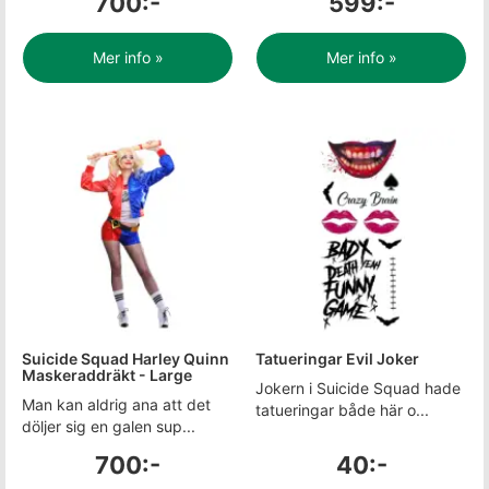
700:-
599:-
Mer info »
Mer info »
Suicide Squad Harley Quinn
Tatueringar Evil Joker
Maskeraddräkt - Large
Jokern i Suicide Squad hade
Man kan aldrig ana att det
tatueringar både här o...
döljer sig en galen sup...
700:-
40:-