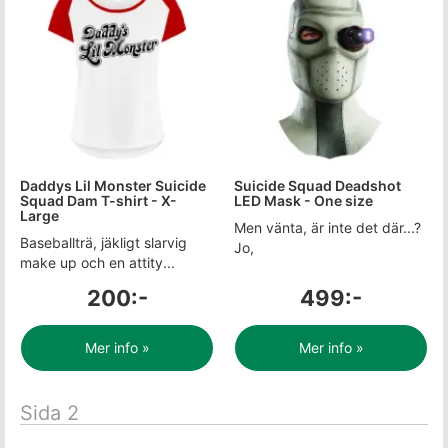
Daddys Lil Monster Suicide
Suicide Squad Deadshot
Squad Dam T-shirt - X-
LED Mask - One size
Large
Men vänta, är inte det där...?
Baseballträ, jäkligt slarvig
Jo,
make up och en attity...
200:-
499:-
Mer info »
Mer info »
Sida 2