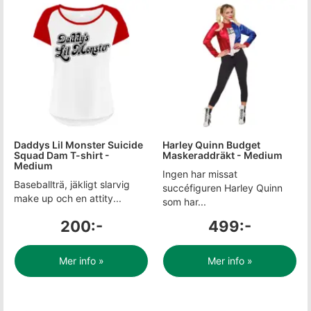
Daddys Lil Monster Suicide
Harley Quinn Budget
Squad Dam T-shirt -
Maskeraddräkt - Medium
Medium
Ingen har missat
Baseballträ, jäkligt slarvig
succéfiguren Harley Quinn
make up och en attity...
som har...
200:-
499:-
Mer info »
Mer info »