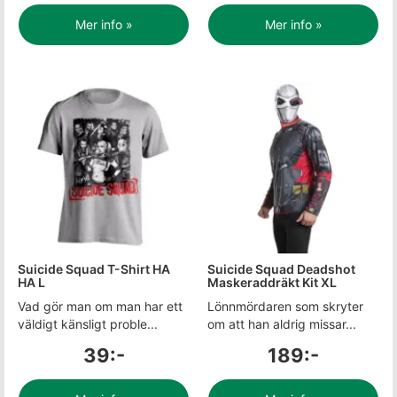
Mer info »
Mer info »
Suicide Squad T-Shirt HA
Suicide Squad Deadshot
HA L
Maskeraddräkt Kit XL
Vad gör man om man har ett
Lönnmördaren som skryter
väldigt känsligt proble...
om att han aldrig missar...
39:-
189:-