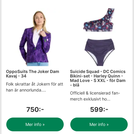
OppoSuits The Joker Dam
Suicide Squad - DC Comics
Kavaj - 34
Bikini-set - Harley Quinn -
Mad Love - S XXL - för Dam
Folk skrattar åt Jokern för att
- blå
han är annorlunda....
Officiell & licensierad fan-
merch exklusivt ho...
750:-
599:-
Mer info »
Mer info »