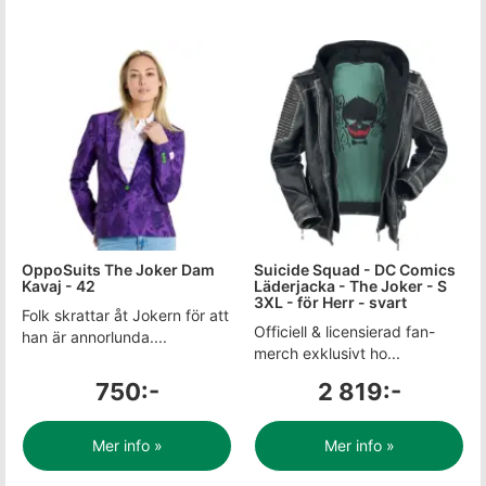
OppoSuits The Joker Dam
Suicide Squad - DC Comics
Kavaj - 42
Läderjacka - The Joker - S
3XL - för Herr - svart
Folk skrattar åt Jokern för att
Officiell & licensierad fan-
han är annorlunda....
merch exklusivt ho...
750:-
2 819:-
Mer info »
Mer info »