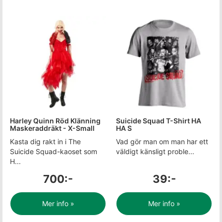
Harley Quinn Röd Klänning
Suicide Squad T-Shirt HA
Maskeraddräkt - X-Small
HA S
Kasta dig rakt in i The
Vad gör man om man har ett
Suicide Squad-kaoset som
väldigt känsligt proble...
H...
700:-
39:-
Mer info »
Mer info »