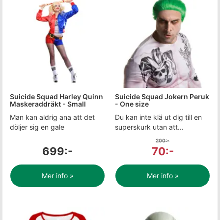
Suicide Squad Harley Quinn
Suicide Squad Jokern Peruk
Maskeraddräkt - Small
- One size
Man kan aldrig ana att det
Du kan inte klä ut dig till en
döljer sig en gale
superskurk utan att...
200:-
699:-
70:-
Mer info »
Mer info »