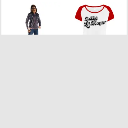
Suicide Squad Killer Croc
Daddys Lil Monster Suicide
Budget Maskeraddräkt - X-
Squad Dam T-shirt - XX-
Large
Large
Det här med att vara ful som
Baseballträ, jäkligt slarvig
stryk och superskurk...
make up och en attity...
299:-
199:-
200:-
Mer info »
Mer info »