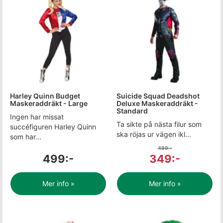
Harley Quinn Budget
Suicide Squad Deadshot
Maskeraddräkt - Large
Deluxe Maskeraddräkt -
Standard
Ingen har missat
Ta sikte på nästa filur som
succéfiguren Harley Quinn
ska röjas ur vägen ikl...
som har...
499:-
499:-
349:-
Mer info »
Mer info »