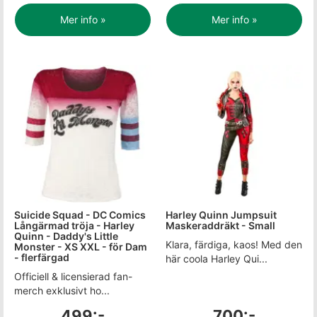
Mer info »
Mer info »
Suicide Squad - DC Comics
Harley Quinn Jumpsuit
Långärmad tröja - Harley
Maskeraddräkt - Small
Quinn - Daddy's Little
Klara, färdiga, kaos! Med den
Monster - XS XXL - för Dam
- flerfärgad
här coola Harley Qui...
Officiell & licensierad fan-
merch exklusivt ho...
499:-
700:-