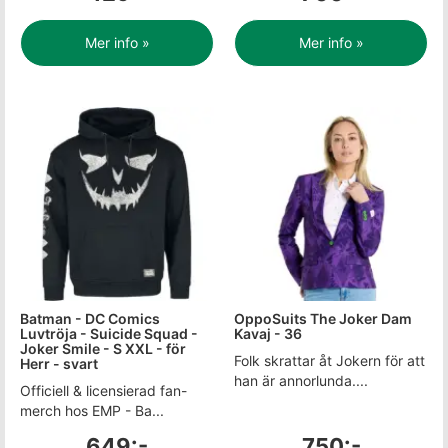
Mer info »
Mer info »
Batman - DC Comics
OppoSuits The Joker Dam
Luvtröja - Suicide Squad -
Kavaj - 36
Joker Smile - S XXL - för
Folk skrattar åt Jokern för att
Herr - svart
han är annorlunda....
Officiell & licensierad fan-
merch hos EMP - Ba...
649:-
750:-