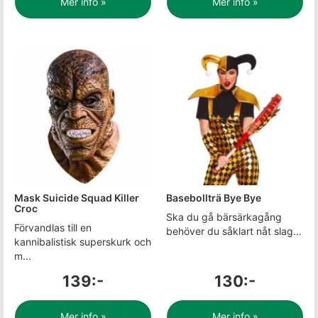
Mer info »
Mer info »
Mask Suicide Squad Killer
Basebollträ Bye Bye
Croc
Ska du gå bärsärkagång
Förvandlas till en
behöver du såklart nåt slag...
kannibalistisk superskurk och
m...
139:-
130:-
Mer info »
Mer info »