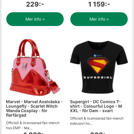
229:-
1 159:-
Mer info »
Mer info »
Marvel - Marvel Axelväska -
Supergirl - DC Comics T-
Loungefly - Scarlet Witch
shirt - Colourful Logo - M
Wanda Cosplay - för
XXL - för Dam - svart
flerfärgad
Officiell & licensierad fan-merch
Officiell & licensierad fan-merch
exklusivt ho...
hos EMP - Ma...