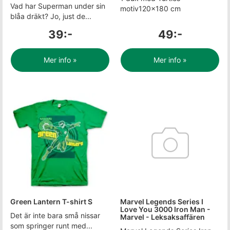
Vad har Superman under sin
motiv120x180 cm
blåa dräkt? Jo, just de...
39:-
49:-
Mer info »
Mer info »
Green Lantern T-shirt S
Marvel Legends Series I
Love You 3000 Iron Man -
Det är inte bara små nissar
Marvel - Leksaksaffären
som springer runt med...