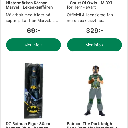
klistermärken Kärnan -
- Court Of Owls - M 3XL -
Marvel - Leksaksaffären
för Herr - svart
Målarbok med bilder på
Officiell & licensierad fan-
superhjältar från Marvel. L...
merch exklusivt ho...
69:-
329:-
Mer info »
Mer info »
DC Batman Figur 30cm
Batman The Dark Knight
Batman Blue - Batman -
Bane Barn Maskeraddräkt -