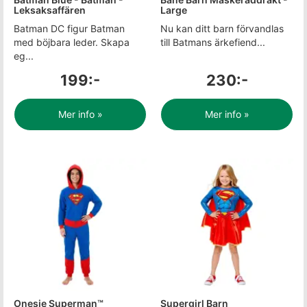
Leksaksaffären
Large
Batman DC figur Batman
Nu kan ditt barn förvandlas
med böjbara leder. Skapa
till Batmans ärkefiend...
eg...
199:-
230:-
Mer info »
Mer info »
Onesie Superman™
Supergirl Barn