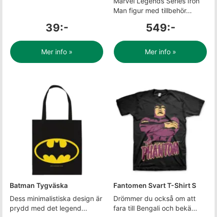
Marvel Legends Series Iron
Man figur med tillbehör...
39:-
549:-
Mer info »
Mer info »
Batman Tygväska
Fantomen Svart T-Shirt S
Dess minimalistiska design är
Drömmer du också om att
prydd med det legend...
fara till Bengali och bekä...