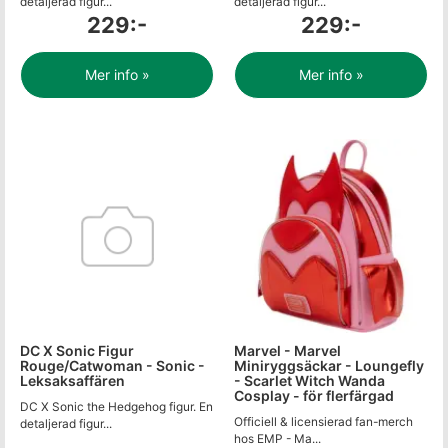
detaljerad figur...
detaljerad figur...
229:-
229:-
Mer info »
Mer info »
DC X Sonic Figur
Marvel - Marvel
Rouge/Catwoman - Sonic -
Miniryggsäckar - Loungefly
Leksaksaffären
- Scarlet Witch Wanda
Cosplay - för flerfärgad
DC X Sonic the Hedgehog figur. En
Officiell & licensierad fan-merch
detaljerad figur...
hos EMP - Ma...