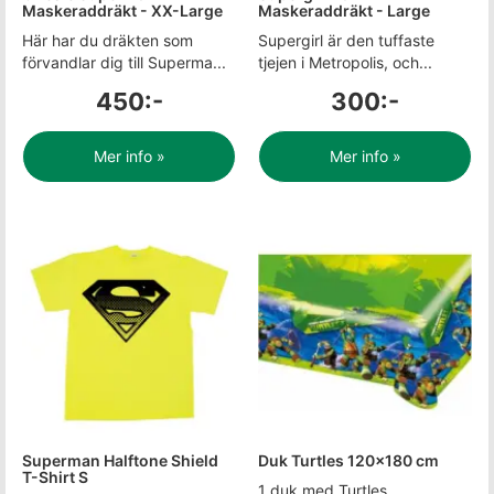
Maskeraddräkt - XX-Large
Maskeraddräkt - Large
Här har du dräkten som
Supergirl är den tuffaste
förvandlar dig till Superma...
tjejen i Metropolis, och...
450:-
300:-
Mer info »
Mer info »
Superman Halftone Shield
Duk Turtles 120x180 cm
T-Shirt S
1 duk med Turtles