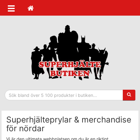
Sökfras
Superhjälteprylar & merchandise
för nördar
Vi är den ultimata webbplatsen om du är en riktigt