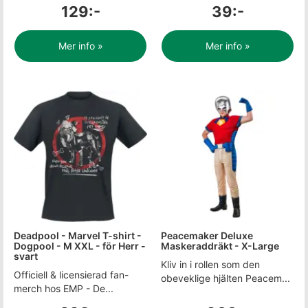
129:-
39:-
Mer info »
Mer info »
Deadpool - Marvel T-shirt -
Peacemaker Deluxe
Dogpool - M XXL - för Herr -
Maskeraddräkt - X-Large
svart
Kliv in i rollen som den
Officiell & licensierad fan-
obeveklige hjälten Peacem...
merch hos EMP - De...