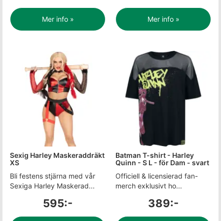
Mer info »
Mer info »
Sexig Harley Maskeraddräkt
Batman T-shirt - Harley
XS
Quinn - S L - för Dam - svart
Bli festens stjärna med vår
Officiell & licensierad fan-
Sexiga Harley Maskerad...
merch exklusivt ho...
595:-
389:-