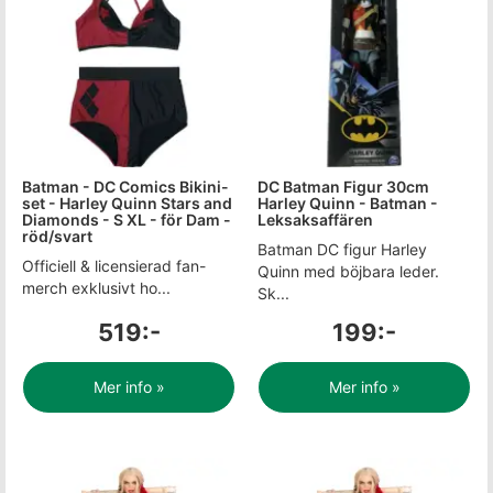
Batman - DC Comics Bikini-
DC Batman Figur 30cm
set - Harley Quinn Stars and
Harley Quinn - Batman -
Diamonds - S XL - för Dam -
Leksaksaffären
röd/svart
Batman DC figur Harley
Officiell & licensierad fan-
Quinn med böjbara leder.
merch exklusivt ho...
Sk...
519:-
199:-
Mer info »
Mer info »