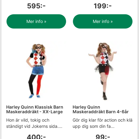
595:-
199:-
Mer info »
Mer info »
Harley Quinn Klassisk Barn
Harley Quinn
Maskeraddräkt - XX-Large
Maskeraddräkt Barn 4-6år
Hon är vild, tokig och
Gör dig klar för action och klä
ständigt vid Jokerns sida....
upp dig som din fa...
400:-
99:-