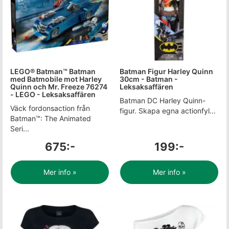
LEGO® Batman™ Batman
Batman Figur Harley Quinn
med Batmobile mot Harley
30cm - Batman -
Quinn och Mr. Freeze 76274
Leksaksaffären
- LEGO - Leksaksaffären
Batman DC Harley Quinn-
Väck fordonsaction från
figur. Skapa egna actionfyl...
Batman™: The Animated
Seri...
675:-
199:-
Mer info »
Mer info »