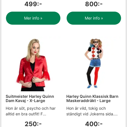
499:-
800:-
Mer info »
Mer info »
Suitmeister Harley Quinn
Harley Quinn Klassisk Barn
Dam Kavaj - X-Large
Maskeraddräkt - Large
Hon är söt, psycho och har
Hon är vild, tokig och
alltid en bra outfit! F...
ständigt vid Jokerns sida....
250:-
400:-