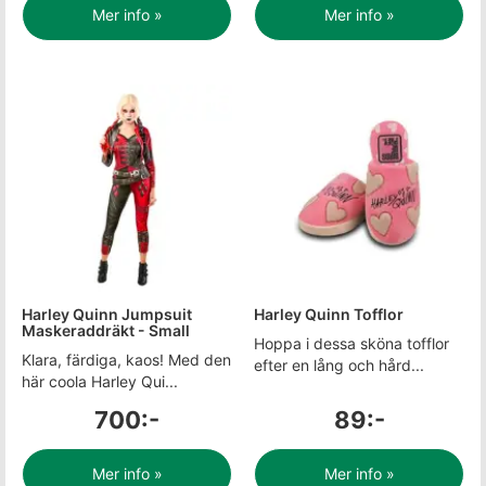
Mer info »
Mer info »
Harley Quinn Jumpsuit
Harley Quinn Tofflor
Maskeraddräkt - Small
Hoppa i dessa sköna tofflor
Klara, färdiga, kaos! Med den
efter en lång och hård...
här coola Harley Qui...
700:-
89:-
Mer info »
Mer info »