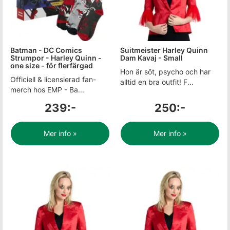
Batman - DC Comics
Suitmeister Harley Quinn
Strumpor - Harley Quinn -
Dam Kavaj - Small
one size - för flerfärgad
Hon är söt, psycho och har
Officiell & licensierad fan-
alltid en bra outfit! F...
merch hos EMP - Ba...
239:-
250:-
Mer info »
Mer info »