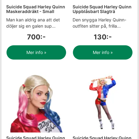
Suicide Squad Harley Quinn
Suicide Squad Harley Quinn
Maskeraddräkt - Small
Uppblåsbart Slagträ
Man kan aldrig ana att det
Den snygga Harley Quinn-
döljer sig en galen sup...
outfiten sitter på, frilla...
700:-
130:-
Mer info »
Mer info »
Suicide Squad Harley Quinn
Suicide Squad Harley Quinn