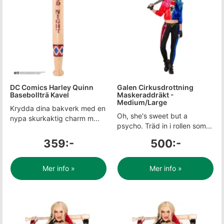
DC Comics Harley Quinn
Galen Cirkusdrottning
Basebollträ Kavel
Maskeraddräkt -
Medium/Large
Krydda dina bakverk med en
Oh, she's sweet but a
nypa skurkaktig charm m...
psycho. Träd in i rollen som...
359:-
500:-
Mer info »
Mer info »