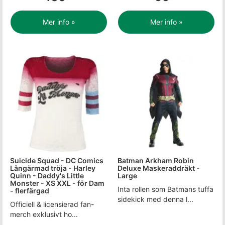
Mer info »
Mer info »
Suicide Squad - DC Comics
Batman Arkham Robin
Långärmad tröja - Harley
Deluxe Maskeraddräkt -
Quinn - Daddy's Little
Large
Monster - XS XXL - för Dam
Inta rollen som Batmans tuffa
- flerfärgad
sidekick med denna l...
Officiell & licensierad fan-
merch exklusivt ho...