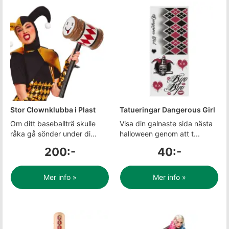
Stor Clownklubba i Plast
Tatueringar Dangerous Girl
Om ditt baseballträ skulle
Visa din galnaste sida nästa
råka gå sönder under di...
halloween genom att t...
200:-
40:-
Mer info »
Mer info »