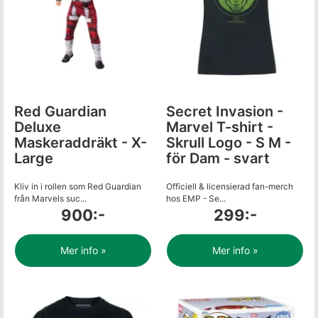
Red Guardian
Secret Invasion -
Deluxe
Marvel T-shirt -
Maskeraddräkt - X-
Skrull Logo - S M -
Large
för Dam - svart
Kliv in i rollen som Red Guardian
Officiell & licensierad fan-merch
från Marvels suc...
hos EMP - Se...
900:-
299:-
Mer info »
Mer info »