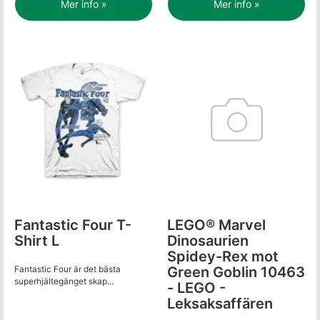
Mer info »
Mer info »
Fantastic Four T-
LEGO® Marvel
Shirt L
Dinosaurien
Spidey-Rex mot
Fantastic Four är det bästa
Green Goblin 10463
superhjältegänget skap...
- LEGO -
Leksaksaffären